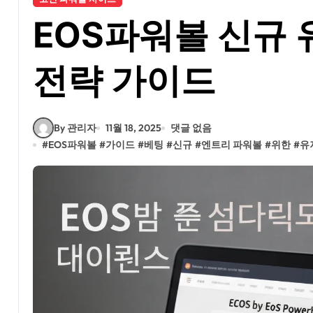
EOS파워볼 신규 
전략 가이드
By 관리자
11월 18, 2025
댓글 없음
#
EOS파워볼
#
가이드
#
베팅
#
신규
#
엔트리 파워볼
#
위한
#
유