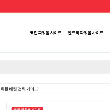
코인 파워볼 사이트
엔트리 파워볼 사이트
 위한 베팅 전략 가이드
코인 파워볼 사이트