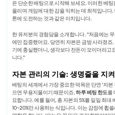
은 단순한 배팅으로 시작해 보세요. 이러한 베
올리며 게임에 대한 감을 익히는 데 최적입니다.
톤에 도전하는 것과 같은 이치입니다.
한 유저분의 경험담을 소개합니다. “처음에는 무
에만 집중했어요. 당연히 자본은 금방 사라졌죠. 
기에 충실했더니, 생각보다 잔돈이 모이더라고요.
니다.”
자본 관리의 기술: 생명줄을 지
베팅의 세계에서 가장 중요한 덕목은 단연 ‘자본
으면 무용지물이기 때문이죠.
하루 베팅 한도
를 
요합니다. 예를 들어, 총 자본의 5%를 일일 최대
10~20%만 사용하는 식입니다. 이는 감정에 휩