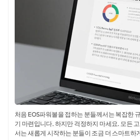
처음 EOS파워볼을 접하는 분들께서는 복잡한 규칙과 다양한 베팅 옵션 앞에서 어려움을 느끼
기 마련입니다. 하지만 걱정하지 마세요. 모든 
서는 새롭게 시작하는 분들이 조금 더 스마트하게,