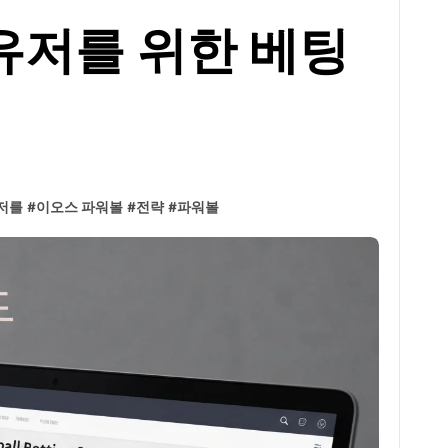
유저를 위한 베팅
저를
#
이오스 파워볼
#
전략
#
파워볼