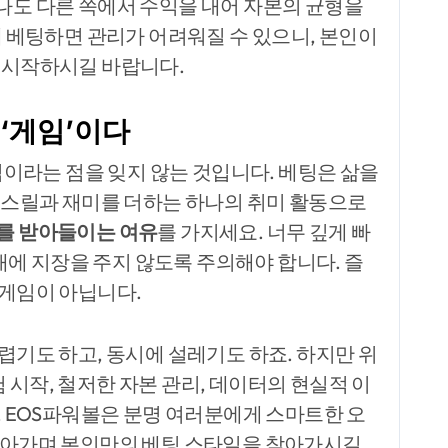
나도 다른 쪽에서 수익을 내어 자본의 균형을
에 베팅하면 관리가 어려워질 수 있으니, 본인이
에서 시작하시길 바랍니다.
‘게임’이다
게임이라는 점을 잊지 않는 것입니다. 베팅은 삶을
은 스릴과 재미를 더하는 하나의 취미 활동으로
배를 받아들이는 여유
를 가지세요. 너무 깊게 빠
에 지장을 주지 않도록 주의해야 합니다. 즐
 게임이 아닙니다.
렵기도 하고, 동시에 설레기도 하죠. 하지만 위
시작, 철저한 자본 관리, 데이터의 현실적 이
, EOS파워볼은 분명 여러분에게 스마트한 오
 밟아가며 본인만의 베팅 스타일을 찾아가시길