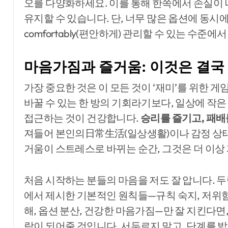
오를 다양화하세요. 이를 통해 한쪽에서 손실이 
유지할 수 있습니다. 단, 너무 많은 옵션에 동시
comfortably(편안하게) 관리할 수 있는 수준
마음가짐과 즐거움: 이것은 결국 
가장 중요한 것은 이 모든 것이 ‘재미’를 위한 
바꿀 수 있는 한 방의 기회라기보다, 일상에 작
접근하는 것이 건강합니다.
승리를 즐기고, 패
져들어 본인의日常生活(일상생활)이나 감정 상태
거움이 스트레스로 바뀌는 순간, 그것은 더 이상
처음 시작하는 분들의 마음을 저도 잘 압니다. 두
에서 제시한 기본적인 원칙들—규칙 숙지, 저위험 
해, 옵션 분산, 건강한 마음가짐—만 잘 지킨다면
락이 되어줄 것입니다. 서두르지 말고, 단계를