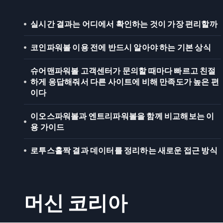
실시간 결과는 어디에서 확인하는 것이 가장 편리할까
코인파워볼 이용 전에 반드시 알아야 하는 기본 상식
슈어맨파워볼 고객센터가 문의할 때마다 빠르고 친절
하게 응답해줘서 다른 사이트에 비해 만족도가 높은 편
이다
이오스파워볼과 엔트리파워볼을 함께 비교해보는 이
용 가이드
로투스홀짝 결과 데이터를 정리하는 새로운 접근 방식
머신 코리아