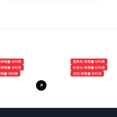
 파워볼 사이트
엔트리 파워볼 사이트
 파워볼 사이트
이오스 파워볼 사이트
파워볼 사이트
코인 파워볼 사이트
파워볼 이용 전
슈어맨파워볼 고객
드시 알아야 하
센터가 문의할 때마
본 상식
다 빠르고 친절하게
응답해줘서 다른 사
이트에 비해 만족도
가 높은 편이다