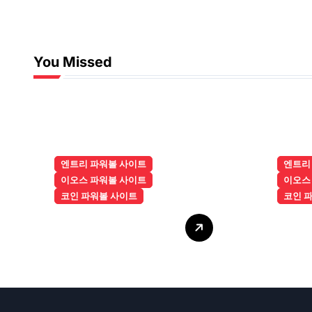
You Missed
엔트리 파워볼 사이트
엔트리
이오스 파워볼 사이트
이오스
코인 파워볼 사이트
코인 
실시간 결과는 어디
코인
에서 확인하는 것이
에 반
가장 편리할까
는 기