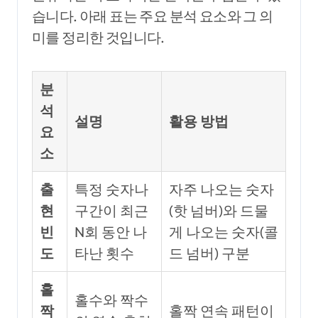
습니다. 아래 표는 주요 분석 요소와 그 의
미를 정리한 것입니다.
분
석
설명
활용 방법
요
소
출
특정 숫자나
자주 나오는 숫자
현
구간이 최근
(핫 넘버)와 드물
빈
N회 동안 나
게 나오는 숫자(콜
도
타난 횟수
드 넘버) 구분
홀
홀수와 짝수
짝
홀짝 연속 패턴이