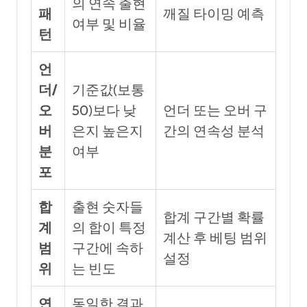
의 연속 출현
패
깨질 타이밍 예측
여부 및 비율
턴
언
더/
기준값(보통
오
50)보다 낮
언더 또는 오버 구
버
은지 높은지
간의 연속성 분석
분
여부
포
합
출현 숫자들
합계 구간별 확률
계
의 합이 특정
계산 후 베팅 범위
범
구간에 속하
설정
위
는 빈도
연
동일한 결과