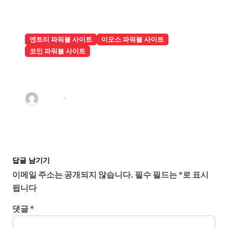
엔트리 파워볼 사이트
이오스 파워볼 사이트
코인 파워볼 사이트
슈어맨파워볼 고객센터가 문의할 때
마다 빠르고 친절하게 응답해줘서 다
른 사이트에 비해 만족도가 높은 편
관리자
7월 11, 2026
이다
답글 남기기
이메일 주소는 공개되지 않습니다.
필수 필드는
*
로 표시
됩니다
댓글
*