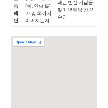
패턴 반전 시점을
속
(예: 연속 홀)
찾아 역배팅 전략
패
가 몇 회까지
수립
턴
이어지는지