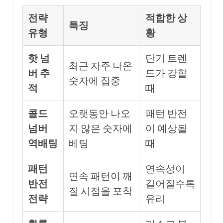
전략
적합한 상
특징
유형
황
핫 넘
단기 트렌
최근 자주 나온
버 추
드가 강할
숫자에 집중
적
때
콜드
오랫동안 나오
패턴 반전
넘버
지 않은 숫자에
이 예상될
역배팅
베팅
때
패턴
연속성이
연속 패턴이 깨
반전
길어질수록
질 시점을 포착
전략
유리