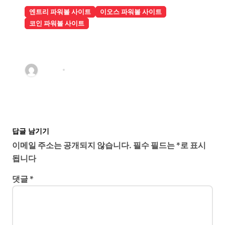
엔트리 파워볼 사이트
이오스 파워볼 사이트
코인 파워볼 사이트
슈어맨파워볼 고객센터가 문의할 때
마다 빠르고 친절하게 응답해줘서 다
른 사이트에 비해 만족도가 높은 편
관리자
7월 11, 2026
이다
답글 남기기
이메일 주소는 공개되지 않습니다.
필수 필드는
*
로 표시
됩니다
댓글
*