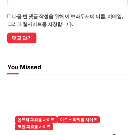
다음 번 댓글 작성을 위해 이 브라우저에 이름, 이메일,
그리고 웹사이트를 저장합니다.
You Missed
엔트리 파워볼 사이트
이오스 파워볼 사이트
코인 파워볼 사이트