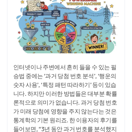
인터넷이나 주변에서 흔히 들을 수 있는 필
승법 중에는 ‘과거 당첨 번호 분석’, ‘행운의
숫자 사용’, ‘특정 패턴 따라하기’ 등이 있습
니다. 하지만 이러한 방법들은 대부분 확률
론적으로 의미가 없습니다. 과거 당첨 번호
가 미래 당첨에 영향을 주지 않는다는 것은
통계학의 기본 원리죠. 한 이용자의 후기를
들어보면, “3년 동안 과거 번호를 분석했지