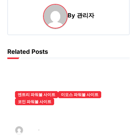
By
관리자
Related Posts
엔트리 파워볼 사이트
이오스 파워볼 사이트
코인 파워볼 사이트
실시간 결과는 어디에서 확인하는 것
이 가장 편리할까
관리자
8월 2, 2026