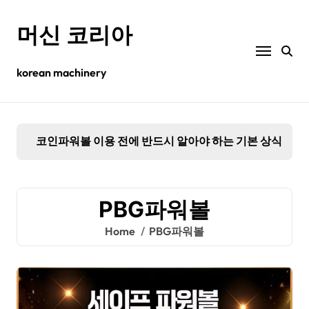
Skip
to
머신 코리아
content
korean machinery
코인파워볼 이용 전에 반드시 알아야 하는 기본 상식
PBG파워볼
Home
PBG파워볼