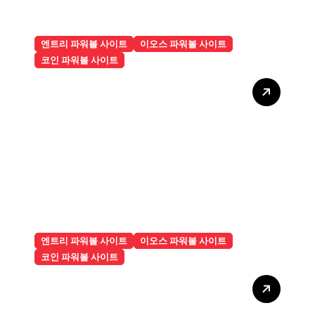
엔트리 파워볼 사이트
이오스 파워볼 사이트
코인 파워볼 사이트
슈어맨파워볼 고객센터가 문의
할 때마다 빠르고 친절하게 응
답해줘서 다른 사이트에 비해
만족도가 높은 편이다
엔트리 파워볼 사이트
이오스 파워볼 사이트
코인 파워볼 사이트
이오스파워볼과 엔트리파워볼
을 함께 비교해보는 이용 가이