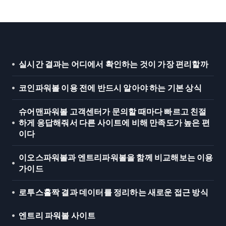
드
실시간 결과는 어디에서 확인하는 것이 가장 편리할까
코인파워볼 이용 전에 반드시 알아야 하는 기본 상식
슈어맨파워볼 고객센터가 문의할 때마다 빠르고 친절
하게 응답해줘서 다른 사이트에 비해 만족도가 높은 편
이다
이오스파워볼과 엔트리파워볼을 함께 비교해보는 이용
가이드
로투스홀짝 결과 데이터를 정리하는 새로운 접근 방식
엔트리 파워볼 사이트