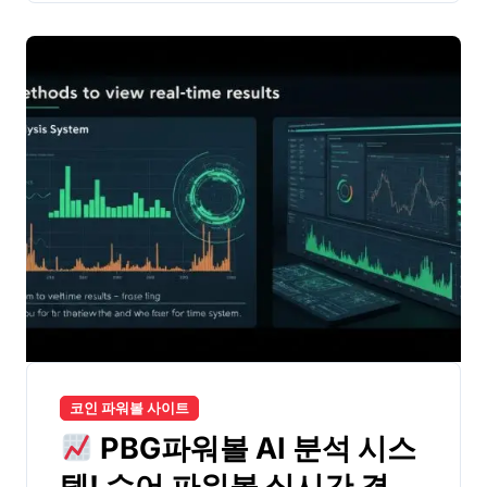
코인 파워볼 사이트
PBG파워볼 AI 분석 시스
템! 슈어 파워볼 실시간 결과