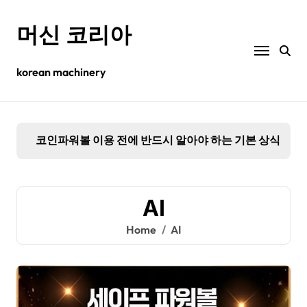
Skip
to
머신 코리아
content
korean machinery
코인파워볼 이용 전에 반드시 알아야 하는 기본 상식
AI
Home
AI