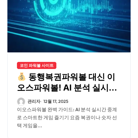
코인 파워볼 사이트
동행복권파워볼 대신 이
오스파워볼! AI 분석 실시간
결과 중계 하는 법!
관리자
12월 17, 2025
이오스파워볼 완벽 가이드: AI 분석 실시간 중계
로 스마트한 게임 즐기기 요즘 복권이나 숫자 선
택 게임을...