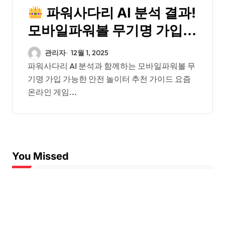
파워사다리 AI 분석 결과!
모바일파워볼 무기명 가입
가능한 놀이터 추천!
관리자
12월 1, 2025
파워사다리 AI 분석과 함께하는 모바일파워볼 무
기명 가입 가능한 안전 놀이터 추천 가이드 요즘
온라인 게임...
You Missed