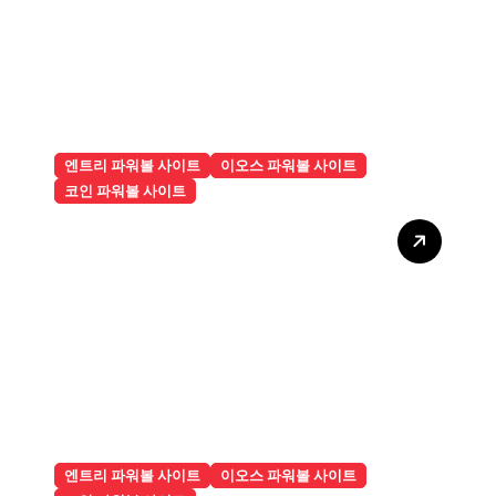
엔트리 파워볼 사이트
이오스 파워볼 사이트
코인 파워볼 사이트
슈어맨파워볼 고객센터가 문의
할 때마다 빠르고 친절하게 응
답해줘서 다른 사이트에 비해
만족도가 높은 편이다
엔트리 파워볼 사이트
이오스 파워볼 사이트