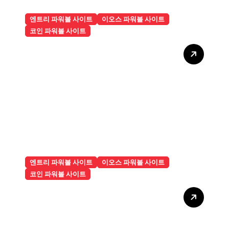
엔트리 파워볼 사이트
이오스 파워볼 사이트
코인 파워볼 사이트
실시간 결과는 어디에서 확인
하는 것이 가장 편리할까
엔트리 파워볼 사이트
이오스 파워볼 사이트
코인 파워볼 사이트
코인파워볼 이용 전에 반드시
알아야 하는 기본 상식