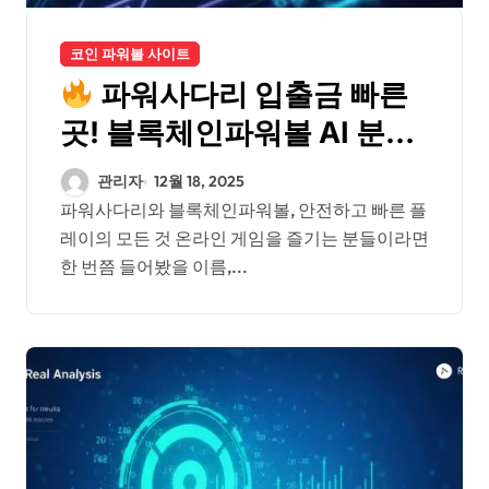
코인 파워볼 사이트
파워사다리 입출금 빠른
곳! 블록체인파워볼 AI 분석
결과 플레이 가능한 사이트!
관리자
12월 18, 2025
파워사다리와 블록체인파워볼, 안전하고 빠른 플
레이의 모든 것 온라인 게임을 즐기는 분들이라면
한 번쯤 들어봤을 이름,...