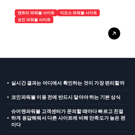
엔트리 파워볼 사이트
이오스 파워볼 사이트
코인 파워볼 사이트
이오스파워볼과 엔트리파워볼
을 함께 비교해보는 이용 가이
드
실시간 결과는 어디에서 확인하는 것이 가장 편리할까
코인파워볼 이용 전에 반드시 알아야 하는 기본 상식
슈어맨파워볼 고객센터가 문의할 때마다 빠르고 친절
하게 응답해줘서 다른 사이트에 비해 만족도가 높은 편
이다