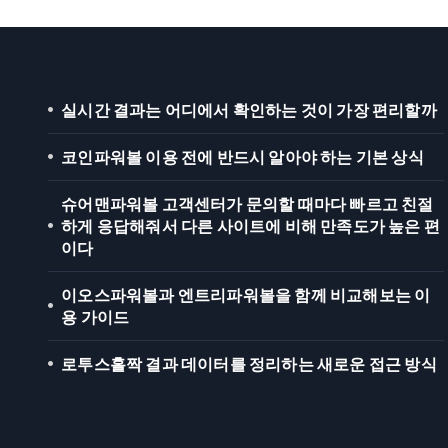
실시간 결과는 어디에서 확인하는 것이 가장 편리할까
코인파워볼 이용 전에 반드시 알아야 하는 기본 상식
슈어맨파워볼 고객센터가 문의할 때마다 빠르고 친절
하게 응답해줘서 다른 사이트에 비해 만족도가 높은 편
이다
이오스파워볼과 엔트리파워볼을 함께 비교해보는 이
용 가이드
로투스홀짝 결과 데이터를 정리하는 새로운 접근 방식