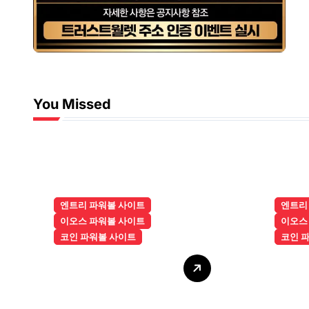
You Missed
엔트리 파워볼 사이트
엔트리
이오스 파워볼 사이트
이오스
코인 파워볼 사이트
코인 
실시간 결과는 어디
코인
에서 확인하는 것이
에 반
가장 편리할까
는 기