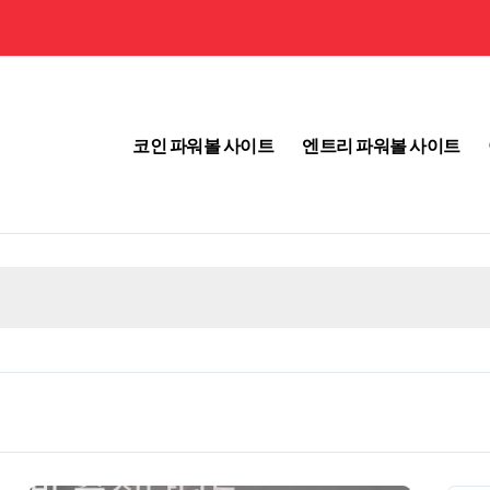
코인 파워볼 사이트
엔트리 파워볼 사이트