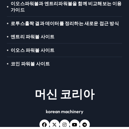
이오스파워볼과 엔트리파워볼을 함께 비교해보는 이용
가이드
로투스홀짝 결과 데이터를 정리하는 새로운 접근 방식
엔트리 파워볼 사이트
이오스 파워볼 사이트
코인 파워볼 사이트
머신 코리아
korean machinery