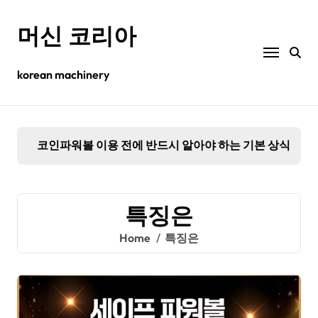
Skip
to
머신 코리아
content
korean machinery
코인파워볼 이용 전에 반드시 알아야 하는 기본 상식
특징은
Home
특징은