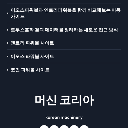
이오스파워볼과 엔트리파워볼을 함께 비교해보는 이용
가이드
로투스홀짝 결과 데이터를 정리하는 새로운 접근 방식
엔트리 파워볼 사이트
이오스 파워볼 사이트
코인 파워볼 사이트
머신 코리아
korean machinery