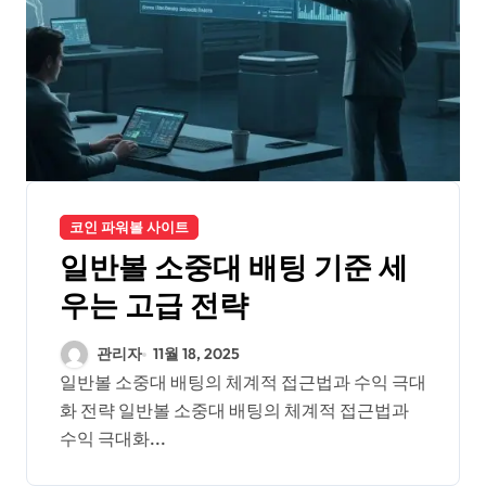
코인 파워볼 사이트
일반볼 소중대 배팅 기준 세
우는 고급 전략
관리자
11월 18, 2025
일반볼 소중대 배팅의 체계적 접근법과 수익 극대
화 전략 일반볼 소중대 배팅의 체계적 접근법과
수익 극대화...