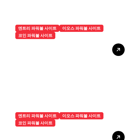
엔트리 파워볼 사이트
이오스 파워볼 사이트
코인 파워볼 사이트
코인파워볼 이용 전에 반드시
알아야 하는 기본 상식
엔트리 파워볼 사이트
이오스 파워볼 사이트
코인 파워볼 사이트
슈어맨파워볼 고객센터가 문의