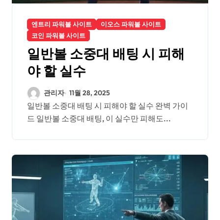
엔트리 파워볼 사이트
이오스 파워볼 사이트
코인 파워볼 사이트
일반볼 소중대 배팅 시 피해
야 할 실수
관리자
11월 28, 2025
일반볼 소중대 배팅 시 피해야 할 실수 완벽 가이
드 일반볼 소중대 배팅, 이 실수만 피해도...