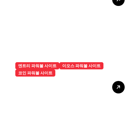
알아야 하는 기본 상식
엔트리 파워볼 사이트
이오스 파워볼 사이트
코인 파워볼 사이트
슈어맨파워볼 고객센터가 문의
할 때마다 빠르고 친절하게 응
답해줘서 다른 사이트에 비해
만족도가 높은 편이다