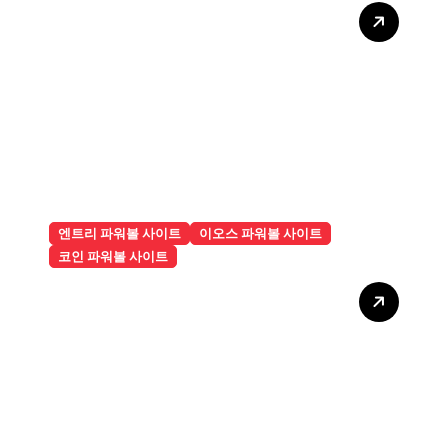
코인파워볼 이용 전에 반드시
알아야 하는 기본 상식
엔트리 파워볼 사이트
이오스 파워볼 사이트
코인 파워볼 사이트
슈어맨파워볼 고객센터가 문의
할 때마다 빠르고 친절하게 응
답해줘서 다른 사이트에 비해
만족도가 높은 편이다