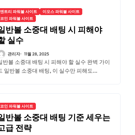
엔트리 파워볼 사이트
이오스 파워볼 사이트
코인 파워볼 사이트
일반볼 소중대 배팅 시 피해야
할 실수
관리자
11월 28, 2025
피해야 할 실수 완벽 가이
드 일반볼 소중대 배팅, 이 실수만 피해도...
코인 파워볼 사이트
일반볼 소중대 배팅 기준 세우는
고급 전략