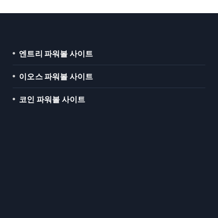
응답해줘서 다른 사
이트에 비해 만족도
가 높은 편이다
엔트리 파워볼 사이트
이오스 파워볼 사이트
코인 파워볼 사이트