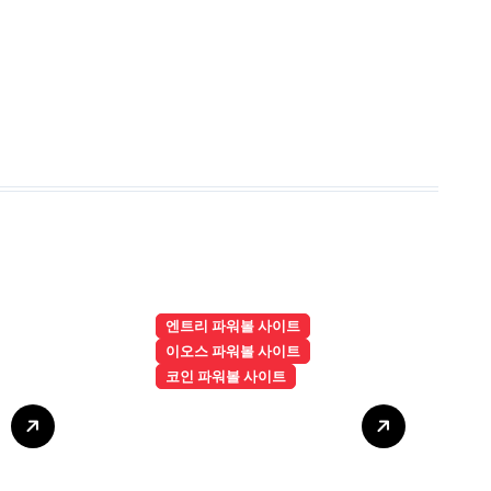
엔트리 파워볼 사이트
이오스 파워볼 사이트
코인 파워볼 사이트
이오스파워볼과 엔
트리파워볼을 함께
비교해보는 이용 가