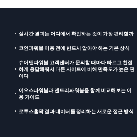
실시간 결과는 어디에서 확인하는 것이 가장 편리할까
코인파워볼 이용 전에 반드시 알아야 하는 기본 상식
슈어맨파워볼 고객센터가 문의할 때마다 빠르고 친절
하게 응답해줘서 다른 사이트에 비해 만족도가 높은 편
이다
이오스파워볼과 엔트리파워볼을 함께 비교해보는 이
용 가이드
로투스홀짝 결과 데이터를 정리하는 새로운 접근 방식