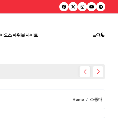
이오스 파워볼 사이트
슈어맨파
Home
소중대