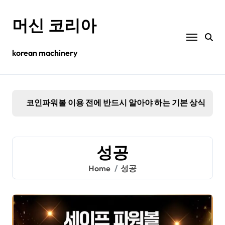
Skip
to
머신 코리아
content
korean machinery
코인파워볼 이용 전에 반드시 알아야 하는 기본 상식
성공
Home
성공