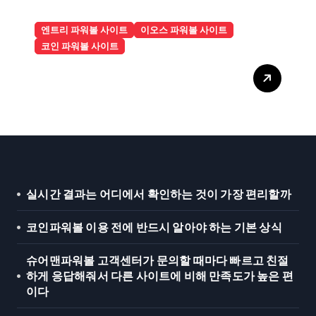
엔트리 파워볼 사이트
이오스 파워볼 사이트
코인 파워볼 사이트
이오스파워볼과 엔트리파워볼
을 함께 비교해보는 이용 가이
드
실시간 결과는 어디에서 확인하는 것이 가장 편리할까
코인파워볼 이용 전에 반드시 알아야 하는 기본 상식
슈어맨파워볼 고객센터가 문의할 때마다 빠르고 친절
하게 응답해줘서 다른 사이트에 비해 만족도가 높은 편
이다