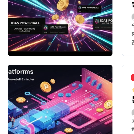
슈어맨파워볼 TOP 5 
최근 온라인 게임 시장에