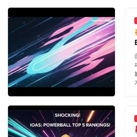
파워볼 사이트 안전한 놀이