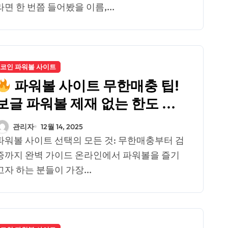
라면 한 번쯤 들어봤을 이름,...
코인 파워볼 사이트
파워볼 사이트 무한매충 팁!
보글 파워볼 제재 없는 한도 있
는 사이트 검증!
관리자
12월 14, 2025
든 것: 무한매충부터 검
증까지 완벽 가이드 온라인에서 파워볼을 즐기
고자 하는 분들이 가장...