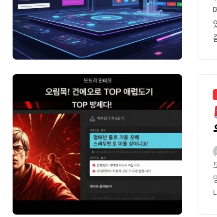
메타 파워볼 TOP 5 순
즘
모바일파워볼 TOP 순