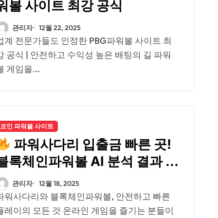
워볼 사이트 최강 공식
관리자
12월 22, 2025
 PBG파워볼 사이트 최
강 공식 | 안전하고 수익성 높은 배팅의 길 파워
볼 게임을...
코인 파워볼 사이트
파워사다리 입출금 빠른 곳!
블록체인파워볼 AI 분석 결과 플
레이 가능한 사이트!
관리자
12월 18, 2025
파워볼, 안전하고 빠른
플레이의 모든 것 온라인 게임을 즐기는 분들이