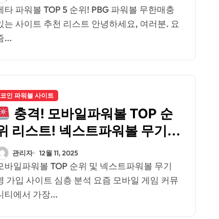
위! PBG 파워볼 무한매충
있는 사이트 추천 리스트 안녕하세요, 여러분. 요
...
코인 파워볼 사이트
충격! 모바일파워볼 TOP 순
위 리스트! 넥스트파워볼 무기명
가입 가능한 사이트 후기!
관리자
12월 11, 2025
위 및 넥스트파워볼 무기
명 가입 사이트 심층 분석 요즘 모바일 게임 커뮤
니티에서 가장...