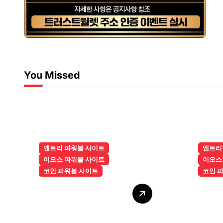
You Missed
엔트리 파워볼 사이트
엔트리
이오스 파워볼 사이트
이오스
코인 파워볼 사이트
코인 
실시간 결과는 어디
코인
에서 확인하는 것이
에 반
가장 편리할까
는 기