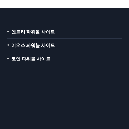
응답해줘서 다른 사
이트에 비해 만족도
가 높은 편이다
엔트리 파워볼 사이트
이오스 파워볼 사이트
코인 파워볼 사이트