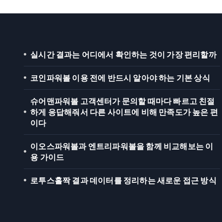
실시간 결과는 어디에서 확인하는 것이 가장 편리할까
코인파워볼 이용 전에 반드시 알아야 하는 기본 상식
슈어맨파워볼 고객센터가 문의할 때마다 빠르고 친절
하게 응답해줘서 다른 사이트에 비해 만족도가 높은 편
이다
이오스파워볼과 엔트리파워볼을 함께 비교해보는 이
용 가이드
로투스홀짝 결과 데이터를 정리하는 새로운 접근 방식