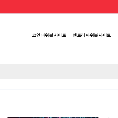
코인 파워볼 사이트
엔트리 파워볼 사이트