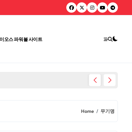
이오스 파워볼 사이트
슈어맨파
Home
무기명