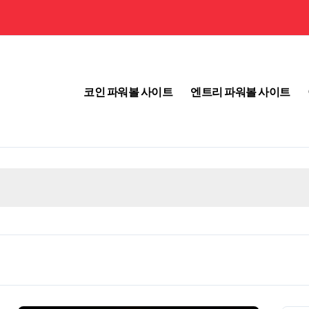
코인 파워볼 사이트
엔트리 파워볼 사이트