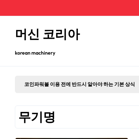
Skip
to
content
머신 코리아
korean machinery
코인파워볼 이용 전에 반드시 알아야 하는 기본 상식
무기명