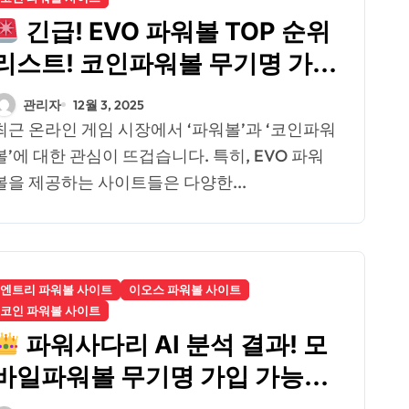
긴급! EVO 파워볼 TOP 순위
리스트! 코인파워볼 무기명 가입
가능한 사이트 순위 추천!
관리자
12월 3, 2025
서 ‘파워볼’과 ‘코인파워
볼’에 대한 관심이 뜨겁습니다. 특히, EVO 파워
볼을 제공하는 사이트들은 다양한...
엔트리 파워볼 사이트
이오스 파워볼 사이트
코인 파워볼 사이트
파워사다리 AI 분석 결과! 모
바일파워볼 무기명 가입 가능한
놀이터 추천!