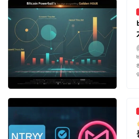
비트코인 파워볼을 즐기