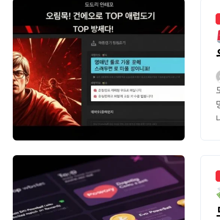
모바일파워볼 TOP 순