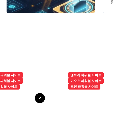
 파워볼 사이트
엔트리 파워볼 사이트
 파워볼 사이트
이오스 파워볼 사이트
파워볼 사이트
코인 파워볼 사이트
파워볼 이용 전
슈어맨파워볼 고객
드시 알아야 하
센터가 문의할 때마
본 상식
다 빠르고 친절하게