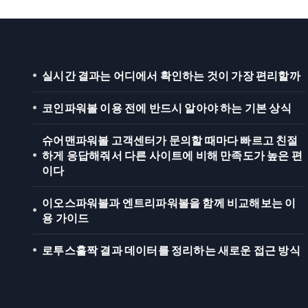
실시간 결과는 어디에서 확인하는 것이 가장 편리할까
코인파워볼 이용 전에 반드시 알아야 하는 기본 상식
슈어맨파워볼 고객센터가 문의할 때마다 빠르고 친절
하게 응답해줘서 다른 사이트에 비해 만족도가 높은 편
이다
이오스파워볼과 엔트리파워볼을 함께 비교해보는 이
용 가이드
로투스홀짝 결과 데이터를 정리하는 새로운 접근 방식