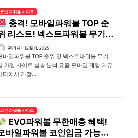
코인 파워볼 사이트
충격! 모바일파워볼 TOP 순
위 리스트! 넥스트파워볼 무기명
가입 가능한 사이트 후기!
관리자
12월 11, 2025
위 및 넥스트파워볼 무기
명 가입 사이트 심층 분석 요즘 모바일 게임 커뮤
니티에서 가장...
코인 파워볼 사이트
EVO파워볼 무한매충 혜택!
모바일파워볼 코인입금 가능한