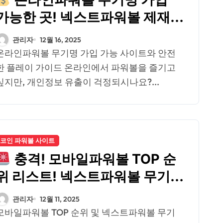
가능한 곳! 넥스트파워볼 제재
없는 한도 분석 커뮤니티 추천!
관리자
12월 16, 2025
입 가능 사이트와 안전
한 플레이 가이드 온라인에서 파워볼을 즐기고
싶지만, 개인정보 유출이 걱정되시나요?...
코인 파워볼 사이트
충격! 모바일파워볼 TOP 순
위 리스트! 넥스트파워볼 무기명
가입 가능한 사이트 후기!
관리자
12월 11, 2025
위 및 넥스트파워볼 무기