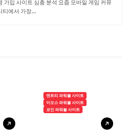
명 가입 사이트 심층 분석 요즘 모바일 게임 커뮤
니티에서 가장...
엔트리 파워볼 사이트
이오스 파워볼 사이트
코인 파워볼 사이트
이오스파워볼과 엔
트리파워볼을 함께
비교해보는 이용 가