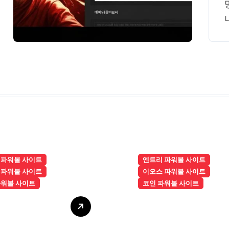
 파워볼 사이트
엔트리 파워볼 사이트
 파워볼 사이트
이오스 파워볼 사이트
파워볼 사이트
코인 파워볼 사이트
파워볼 이용 전
슈어맨파워볼 고객
드시 알아야 하
센터가 문의할 때마
본 상식
다 빠르고 친절하게