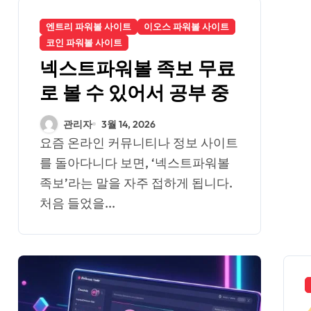
엔트리 파워볼 사이트
이오스 파워볼 사이트
코인 파워볼 사이트
넥스트파워볼 족보 무료
로 볼 수 있어서 공부 중
관리자
3월 14, 2026
요즘 온라인 커뮤니티나 정보 사이트
를 돌아다니다 보면, ‘넥스트파워볼
족보’라는 말을 자주 접하게 됩니다.
처음 들었을...