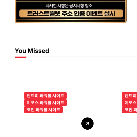
You Missed
엔트리 파워볼 사이트
엔트리
이오스 파워볼 사이트
이오스
코인 파워볼 사이트
코인 
실시간 결과는 어디
코인
에서 확인하는 것이
에 반
가장 편리할까
는 기