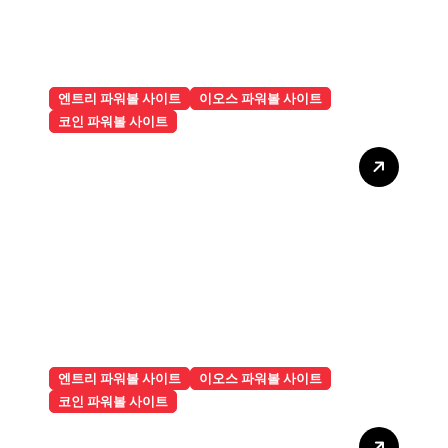
엔트리 파워볼 사이트
이오스 파워볼 사이트
코인 파워볼 사이트
실시간 결과는 어디에서 확인
하는 것이 가장 편리할까
엔트리 파워볼 사이트
이오스 파워볼 사이트
코인 파워볼 사이트
코인파워볼 이용 전에 반드시