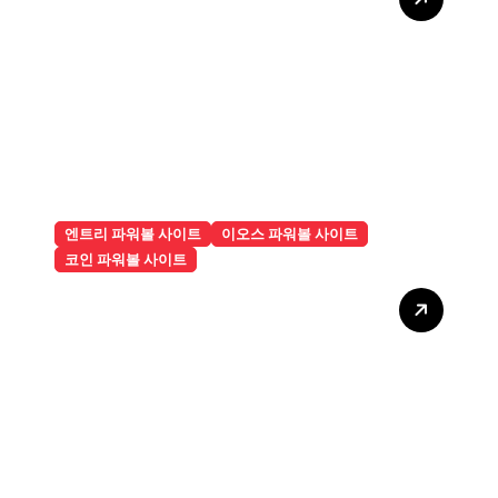
알아야 하는 기본 상식
엔트리 파워볼 사이트
이오스 파워볼 사이트
코인 파워볼 사이트
슈어맨파워볼 고객센터가 문의
할 때마다 빠르고 친절하게 응
답해줘서 다른 사이트에 비해
만족도가 높은 편이다