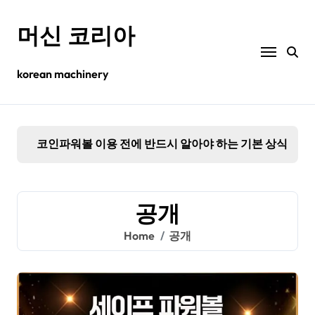
Skip
to
머신 코리아
content
korean machinery
코인파워볼 이용 전에 반드시 알아야 하는 기본 상식
공개
Home
공개