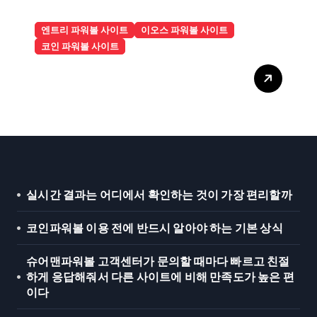
엔트리 파워볼 사이트
이오스 파워볼 사이트
코인 파워볼 사이트
이오스파워볼과 엔트리파워볼
을 함께 비교해보는 이용 가이
드
실시간 결과는 어디에서 확인하는 것이 가장 편리할까
코인파워볼 이용 전에 반드시 알아야 하는 기본 상식
슈어맨파워볼 고객센터가 문의할 때마다 빠르고 친절
하게 응답해줘서 다른 사이트에 비해 만족도가 높은 편
이다