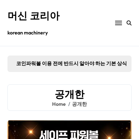
Skip
to
머신 코리아
content
korean machinery
코인파워볼 이용 전에 반드시 알아야 하는 기본 상식
공개한
Home
공개한