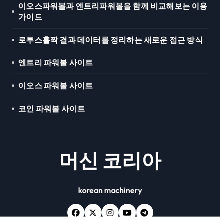
이오스파워볼과 엔트리파워볼을 함께 비교해보는 이용
가이드
로투스홀짝 결과 데이터를 정리하는 새로운 접근 방식
엔트리 파워볼 사이트
이오스 파워볼 사이트
코인 파워볼 사이트
머신 코리아
korean machinery