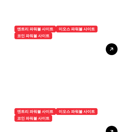
엔트리 파워볼 사이트
이오스 파워볼 사이트
코인 파워볼 사이트
실시간 결과는 어디에서 확인
하는 것이 가장 편리할까
엔트리 파워볼 사이트
이오스 파워볼 사이트
코인 파워볼 사이트
코인파워볼 이용 전에 반드시