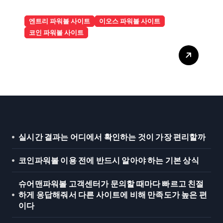
엔트리 파워볼 사이트
이오스 파워볼 사이트
코인 파워볼 사이트
이오스파워볼과 엔트리파워볼
을 함께 비교해보는 이용 가이
드
실시간 결과는 어디에서 확인하는 것이 가장 편리할까
코인파워볼 이용 전에 반드시 알아야 하는 기본 상식
슈어맨파워볼 고객센터가 문의할 때마다 빠르고 친절
하게 응답해줘서 다른 사이트에 비해 만족도가 높은 편
이다