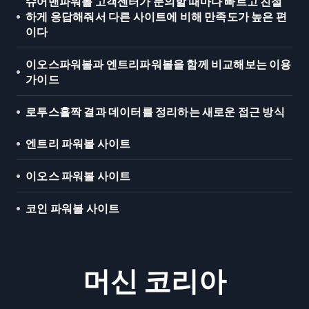
슈어맨파워볼 고객센터가 문의할 때마다 빠르고 친절
하게 응답해줘서 다른 사이트에 비해 만족도가 높은 편
이다
이오스파워볼과 엔트리파워볼을 함께 비교해보는 이용
가이드
로투스홀짝 결과 데이터를 정리하는 새로운 접근 방식
엔트리 파워볼 사이트
이오스 파워볼 사이트
코인 파워볼 사이트
머신 코리아