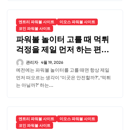
엔트리 파워볼 사이트
이오스 파워볼 사이트
코인 파워볼 사이트
파워볼 놀이터 고를 때 먹튀
걱정을 제일 먼저 하는 편인
데 최근엔 덜함
관리자
4월 19, 2026
예전에는 파워볼 놀이터를 고를 때면 항상 제일
먼저 떠오르는 생각이 ‘이곳은 안전할까?’, ‘먹튀
는 아닐까?’ 하는...
엔트리 파워볼 사이트
이오스 파워볼 사이트
코인 파워볼 사이트