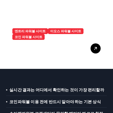
엔트리 파워볼 사이트
이오스 파워볼 사이트
코인 파워볼 사이트
이오스파워볼과 엔트리파워볼
을 함께 비교해보는 이용 가이
드
실시간 결과는 어디에서 확인하는 것이 가장 편리할까
코인파워볼 이용 전에 반드시 알아야 하는 기본 상식