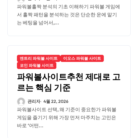
파워볼홀짝 분석의 기초 이해하기 파워볼 게임에
서 홀짝 패턴을 분석하는 것은 단순한 운에 맡기
는 베팅을 넘어서,...
엔트리 파워볼 사이트
이오스 파워볼 사이트
코인 파워볼 사이트
파워볼사이트추천 제대로 고
르는 핵심 기준
관리자
4월 22, 2026
파워볼사이트 선택, 왜 기준이 중요한가 파워볼
게임을 즐기기 위해 가장 먼저 마주치는 고민은
바로 ‘어떤...