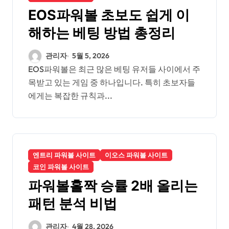
EOS파워볼 초보도 쉽게 이
해하는 베팅 방법 총정리
관리자
5월 5, 2026
EOS파워볼은 최근 많은 베팅 유저들 사이에서 주
목받고 있는 게임 중 하나입니다. 특히 초보자들
에게는 복잡한 규칙과...
엔트리 파워볼 사이트
이오스 파워볼 사이트
코인 파워볼 사이트
파워볼홀짝 승률 2배 올리는
패턴 분석 비법
관리자
4월 28, 2026