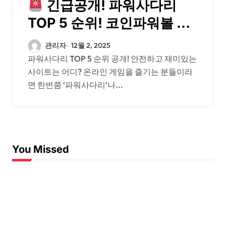
긴급공개! 파워사다리
TOP 5 순위! 코인파워볼 무
한매충 플레이 가능한 사이
관리자
12월 2, 2025
트 후기!
파워사다리 TOP 5 순위 공개! 안전하고 재미있는
사이트는 어디? 온라인 게임을 즐기는 분들이라
면 한번쯤 ‘파워사다리’나...
You Missed