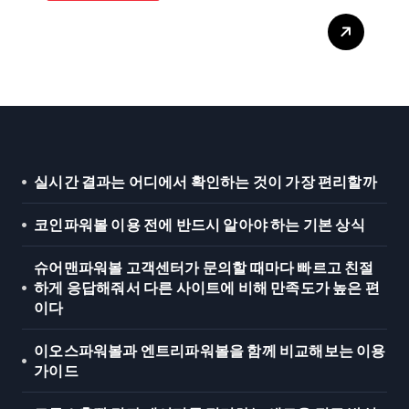
이오스파워볼과 엔트리파워볼
을 함께 비교해보는 이용 가이
드
실시간 결과는 어디에서 확인하는 것이 가장 편리할까
코인파워볼 이용 전에 반드시 알아야 하는 기본 상식
슈어맨파워볼 고객센터가 문의할 때마다 빠르고 친절
하게 응답해줘서 다른 사이트에 비해 만족도가 높은 편
이다
이오스파워볼과 엔트리파워볼을 함께 비교해보는 이용
가이드