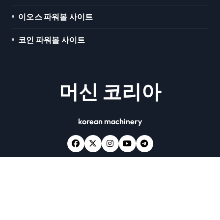
이오스 파워볼 사이트
코인 파워볼 사이트
머신 코리아
korean machinery
Copyright 머신코리아 2025© All rights reserved
|
Newsxo
by
Themeansar
.