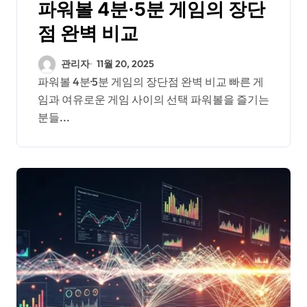
파워볼 4분·5분 게임의 장단
점 완벽 비교
관리자
11월 20, 2025
파워볼 4분·5분 게임의 장단점 완벽 비교 빠른 게
임과 여유로운 게임 사이의 선택 파워볼을 즐기는
분들...