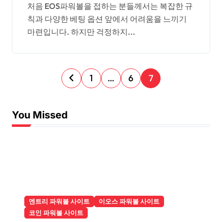
처음 EOS파워볼을 접하는 분들께서는 복잡한 규
칙과 다양한 베팅 옵션 앞에서 어려움을 느끼기
마련입니다. 하지만 걱정하지...
글
1
…
6
7
페
이
You Missed
지
매
김
엔트리 파워볼 사이트
이오스 파워볼 사이트
코인 파워볼 사이트