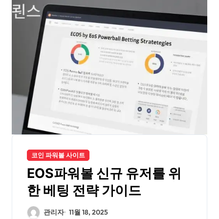
코인 파워볼 사이트
EOS파워볼 신규 유저를 위
한 베팅 전략 가이드
관리자
11월 18, 2025