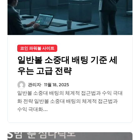
코인 파워볼 사이트
일반볼 소중대 배팅 기준 세
우는 고급 전략
관리자
11월 18, 2025
일반볼 소중대 배팅의 체계적 접근법과 수익 극대
화 전략 일반볼 소중대 배팅의 체계적 접근법과
수익 극대화...