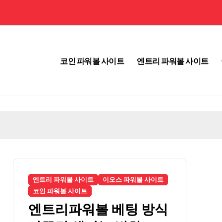
코인 파워볼 사이트
엔트리 파워볼 사이트
엔트리 파워볼 사이트
이오스 파워볼 사이트
코인 파워볼 사이트
엔트리파워볼 베팅 방식