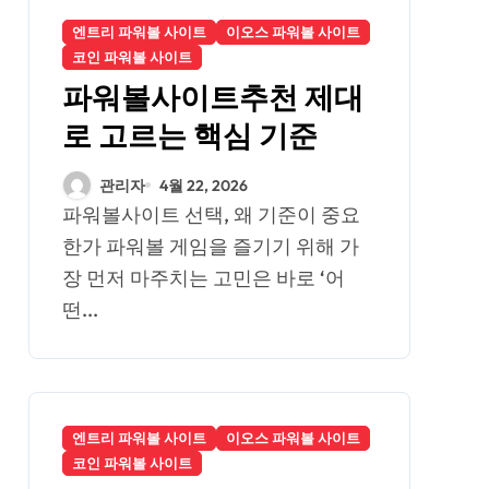
엔트리 파워볼 사이트
이오스 파워볼 사이트
코인 파워볼 사이트
파워볼사이트추천 제대
로 고르는 핵심 기준
관리자
4월 22, 2026
파워볼사이트 선택, 왜 기준이 중요
한가 파워볼 게임을 즐기기 위해 가
장 먼저 마주치는 고민은 바로 ‘어
떤...
엔트리 파워볼 사이트
이오스 파워볼 사이트
코인 파워볼 사이트